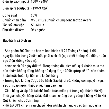
Điện áp vào (input)
100V - 240V
Điện áp ra (output)
(19V-3.42A)
Công suất
65W
Chuẩn chân cắm
Φ5.5 x 1.7 (Chuẩn chung dòng laptop Acer)
Tần số làm việc
50 -60 Hz
Phụ kiện đi kèm
Dây nguồn
Bảo hành và Dịch vụ:
- Sản phẩm 3000laptop bán ra bảo hành dài 24 Tháng (2 năm). 1 đổi 1
ngay lập tức trong 2 năm nếu phát sinh lỗi (sạc chết không vào điện, hoặc
sạc điện không vào pin).
- chính sách 30 ngày đổi trả. Trong tháng đầu tiên nếu quý khách mua mà
sản phẩm không đúng, không sử dụng được 3000laptop sẽ đổi sản phẩm
khác hoặc hoàn lại tiền cho khách hàng.
- trường hợp không được bảo hành: Sạc bị rơi vỡ, không còn nguyên vẹn,
sạc bị ngập nước, thiếu phiếu tem bảo hành.
- Giao hàng và lắp đặt tại nhà hoàn toàn miễn phí trong nội thành Hà Nội.
Thời gian chuyển hàng và lắp đặt nhanh chóng trong vòng 1 tiếng kể từ khi
Quý khách chốt đơn hàng.
- Hỗ trợ 50% chi phí vận chuyển đối với khách hàng ở các tỉnh ngoài hà