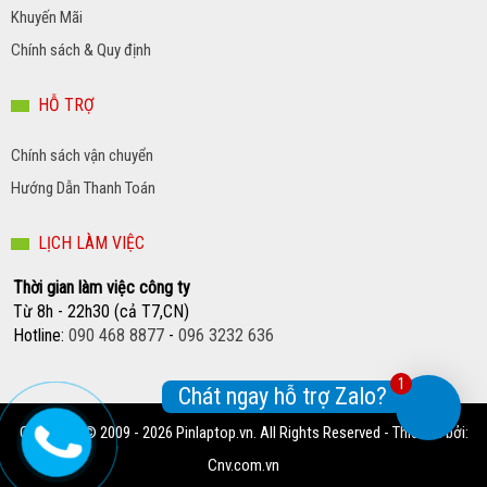
Khuyến Mãi
Chính sách & Quy định
HỖ TRỢ
Chính sách vận chuyển
Hướng Dẫn Thanh Toán
LỊCH LÀM VIỆC
Thời gian làm việc công ty
Từ 8h - 22h30 (cả T7,CN)
Hotline:
090 468 8877
-
096 3232 636
1
Chát ngay hỗ trợ Zalo?
Copyright © 2009 - 2026 Pinlaptop.vn. All Rights Reserved - Thiết kế bởi:
Cnv.com.vn