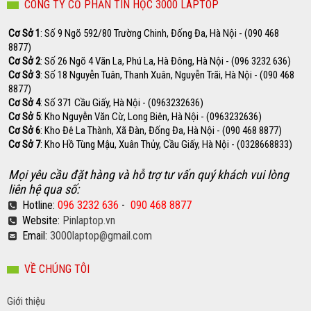
CÔNG TY CỔ PHẦN TIN HỌC 3000 LAPTOP
Cơ Sở 1
: Số 9 Ngõ 592/80 Trường Chinh, Đống Đa, Hà Nội - (090 468
8877)
Cơ Sở 2
: Số 26 Ngõ 4 Văn La, Phú La, Hà Đông, Hà Nội - (096 3232 636)
Cơ Sở 3
: Số 18 Nguyễn Tuân, Thanh Xuân, Nguyễn Trãi, Hà Nội - (090 468
8877)
Cơ Sở 4
: Số 371 Cầu Giấy, Hà Nội - (0963232636)
Cơ Sở 5
: Kho Nguyễn Văn Cừ, Long Biên, Hà Nội - (0963232636)
Cơ Sở 6
: Kho Đê La Thành, Xã Đàn, Đống Đa, Hà Nội - (090 468 8877)
Cơ Sở 7
: Kho Hồ Tùng Mậu, Xuân Thủy, Cầu Giấy, Hà Nội - (0328668833)
Mọi yêu cầu đặt hàng và hỗ trợ tư vấn quý khách vui lòng
liên hệ qua số:
Hotline:
096 3232 636
-
090 468 8877
Website:
Pinlaptop.vn
Email:
3000laptop@gmail.com
VỀ CHÚNG TÔI
Giới thiệu