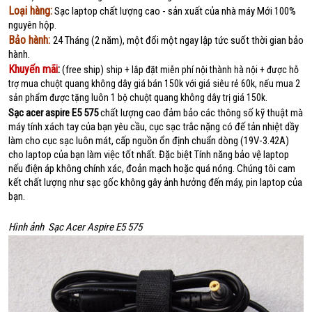
Loại hàng:
Sạc laptop chất lượng cao - sản xuất của nhà máy Mới 100%
nguyên hộp.
Bảo hành:
24 Tháng (2 năm), một đổi một ngay lập tức suốt thời gian bảo
hành.
Khuyến mãi
:
(free ship)
ship + lắp đặt miễn phí nội thành hà nội + được hỗ
trợ mua chuột quang không dây giá bán 150k với giá siêu rẻ 60k, nếu mua 2
sản phẩm được tặng luôn
1 bộ chuột qu
ang không dây trị giá 150k.
Sạc acer aspire E5 575
chất lượng cao đảm bảo các thông số kỹ thuật mà
máy tính xách tay của bạn yêu cầu, cục sạc trắc nặng có đế tản nhiệt dầy
làm cho cục sạc luôn mát, cấp nguồn ổn định chuẩn dòng (19V-3.42A)
cho laptop của bạn làm việc tốt nhất. Đặc biệt Tính năng bảo vệ laptop
nếu điện áp không chính xác, đoản mạch hoặc quá nóng. Chúng tôi cam
kết chất lượng như sạc gốc không gây ảnh hưởng đến máy, pin laptop của
bạn.
Hình ảnh Sạc Acer Aspire E5 575