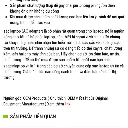
Sản phẩm chất lượng thấp dễ gây chai pin ,phồng pin nguồn điện
không ổn định không đủ dòng
Khi mua được sản phẩm chất lương cao bạn lên lưu ý tránh để nơi quá
nóng, tránh để nước vào…
sạc laptop (AC adapter) là bộ phận rất quan trọng cho laptop, nó là nguồn
sống cho tất cả bộ phận laptop, các thiết bị ngoại vi và pin do đó chúng
tôi khuyên bạn nên nhìn nhận tìm hiểu một cách sâu sắc về các loại sạc
trên thị trường. Để tránh những sự cố đáng tiếc có thể xảy ra, chất lượng
kém, gây hại cho máy tính của bạn, Hãy chọn cơ sở lớn đảm bảo, uy tín,
chất lượng ...để có thể mua được sản phẩm tốt nhất các bạn nhé.
sacpinlaptop.vn là 1 trong các cơ sở chuyên cung cấp sạc laptop uy tín và
chất lượng. Giá thành lúc nào cũng cạnh tranh và đảm bảo rẻ nhất thị
trường.
Nguồn gốc: OEM Products ( Chú thích: OEM viết tắt của Original
Equipment Manufacturer ) Xem thêm
link
SẢN PHẨM LIÊN QUAN