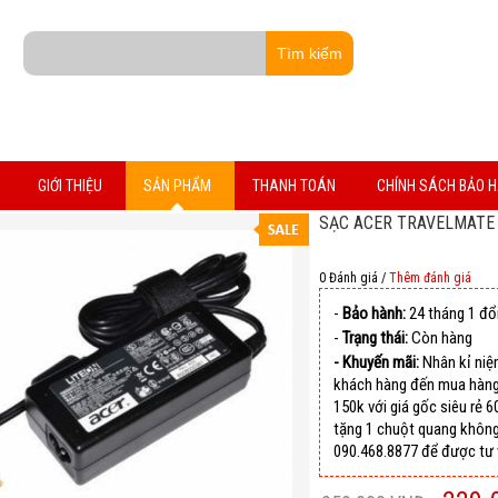
GIỚI THIỆU
SẢN PHẨM
THANH TOÁN
CHÍNH SÁCH BẢO 
SẠC ACER TRAVELMATE 
0 Đánh giá /
Thêm đánh giá
-
Bảo hành:
24 tháng 1 đổi
-
Trạng thái:
Còn hàng
- Khuyến mãi:
Nhân kỉ niệm
khách hàng đến mua hàng
150k với giá gốc siêu rẻ 
tặng 1 chuột quang không 
090.468.8877 để được tư 