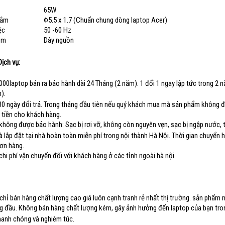
65W
cắm
Φ5.5 x 1.7 (Chuẩn chung dòng laptop Acer)
ệc
50 -60 Hz
kèm
Dây nguồn
ịch vụ:
00laptop bán ra bảo hành dài 24 Tháng (2 năm). 1 đổi 1 ngay lập tức trong 2 n
).
 30 ngày đổi trả. Trong tháng đầu tiên nếu quý khách mua mà sản phẩm không
 tiền cho khách hàng.
không được bảo hành: Sạc bị rơi vỡ, không còn nguyên vẹn, sạc bị ngập nước, 
à lắp đặt tại nhà hoàn toàn miễn phí trong nội thành Hà Nội. Thời gian chuyển 
đơn hàng.
chi phí vận chuyển đối với khách hàng ở các tỉnh ngoài hà nội.
 chỉ bán hàng chất lượng cao giá luôn cạnh tranh rẻ nhất thị trường. sản phẩ
g đầu. Không bán hàng chất lượng kém, gây ảnh hưởng đến laptop của bạn tron
hanh chóng và nghiêm túc.