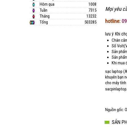
Hôm qua
1008
Mọi yêu cầ
Tuần
7315
Sạc Acer emachines e620
Tháng
13232
259.000 VNĐ
hotline:
09
Tổng
503285
229.000 VNĐ
lưu ý Khi cho
Chân cắm 
Sạc Acer Aspire 19v 4.74a
Số Volt(
299.000 VNĐ
Sản phẩm
269.000 VNĐ
Sản phẩm
Khi mua 
sạc laptop (A
Sạc Acer Aspire E1-530
khuyên bạn nê
cho máy tính 
259.000 VNĐ
229.000 VNĐ
sacpinlaptop.
Sạc Acer Aspire 4315 4330
Nguồn gốc: O
259.000 VNĐ
229.000 VNĐ
SẢN P