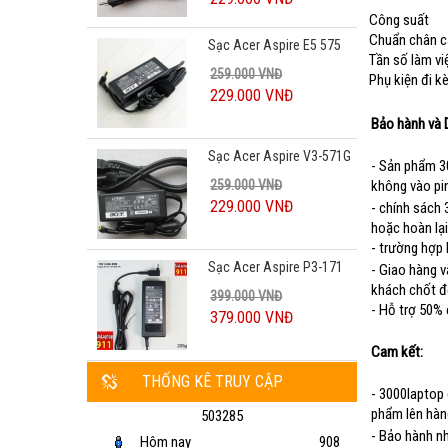
Công suất
Chuẩn chân 
Sạc Acer Aspire E5 575
Tần số làm vi
259.000 VNĐ
Phụ kiện đi 
229.000 VNĐ
Bảo hành và D
Sạc Acer Aspire V3-571G
- Sản phẩm 30
259.000 VNĐ
không vào pin
229.000 VNĐ
- chính sách
hoặc hoàn lại
- trường hợp 
Sạc Acer Aspire P3-171
- Giao hàng v
khách chốt 
399.000 VNĐ
- Hỗ trợ 50% 
379.000 VNĐ
Cam kết:
Sạc Acer Aspire 4752
THỐNG KÊ TRUY CẬP
- 3000laptop
259.000 VNĐ
phẩm lên hàn
503285
229.000 VNĐ
- Bảo hành n
Hôm nay
908