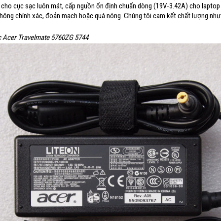
 cho cục sạc luôn mát, cấp nguồn ổn định chuẩn dòng (19V-3.42A) cho laptop c
không chính xác, đoản mạch hoặc quá nóng. Chúng tôi cam kết chất lượng như
c Acer Travelmate 5760ZG 5744