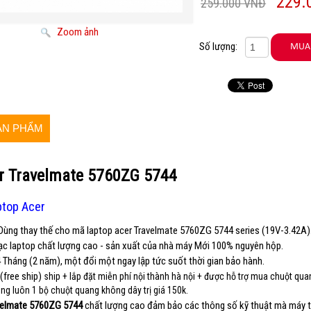
229.
259.000 VNĐ
Zoom ảnh
Số lượng:
ẢN PHẨM
r Travelmate 5760ZG 5744
ptop Acer
 Dùn
g thay thế cho mã laptop ace
r Travelmate 5760ZG 5744 series (19V-3.42A
c laptop chất lượng cao - sản xuất của nhà máy Mới 100% nguyên hộp.
 Tháng (2 năm), một đổi một ngay lập tức suốt thời gian bảo hành.
(free ship)
ship + lắp đặt miễn phí nội thành hà nội + được hỗ trợ mua chuột qua
ặng luôn
1 bộ chuột qu
ang không dây trị giá 150k.
velmate 5760ZG 5744
chất lượng cao đảm bảo các thông số kỹ thuật mà máy tí