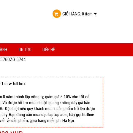
GIỎ HÀNG:
0 item
HÀNH
TIN TỨC
LIÊN HỆ
5760ZG 5744
 1 new full box
 8 năm thành lập công ty, giảm giá 5-10% cho tất cả
. Và được hỗ trợ mua chuột quang không dây giá bán
60k. Đặc biệt nếu quý khách mua 2 sản phẩm trở lên được
dây. Bạn đang cần mua sạc laptop acer, hãy gọi hotline
vấn về sản phẩm, giao hàng miễn phí Hà Nội.