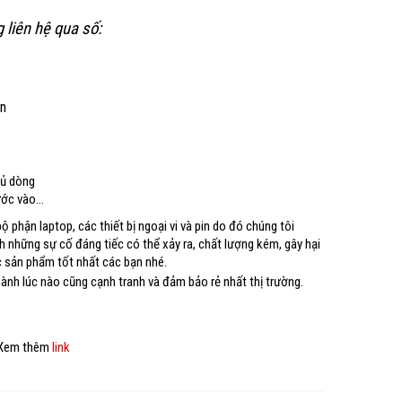
 liên hệ qua số:
3
̣n
đủ dòng
nước vào…
 phận laptop, các thiết bị ngoại vi và pin do đó chúng tôi
h những sự cố đáng tiếc có thể xảy ra, chất lượng kém, gây hại
c sản phẩm tốt nhất các bạn nhé.
hành lúc nào cũng cạnh tranh và đảm bảo rẻ nhất thị trường.
) Xem thêm
link