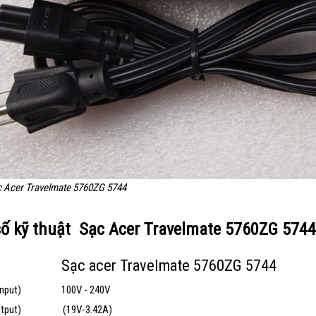
c Acer Travelmate 5760ZG 5744
ố kỹ thuật Sạc Acer Travelmate 5760ZG 574
Sạc acer Travelmate 5760ZG 5744
input)
100V - 240V
utput)
(19V-3.42A)