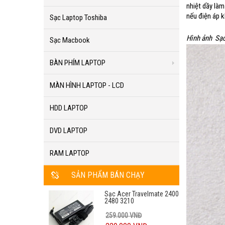
nhiệt dầy làm
nếu điện áp 
Sạc Laptop Toshiba
Hình ảnh Sạ
Sạc Macbook
BÀN PHÍM LAPTOP
MÀN HÌNH LAPTOP - LCD
HDD LAPTOP
DVD LAPTOP
RAM LAPTOP
SẢN PHẨM BÁN CHẠY
Sạc Acer Travelmate 2400
2480 3210
259.000 VNĐ