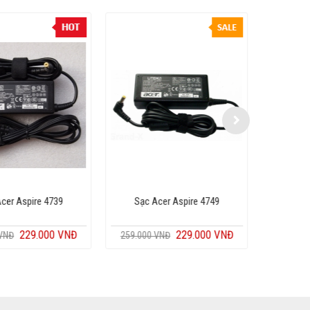
cer Aspire 4820t
Sạc Acer Aspire 4739
Sạc 
229.000 VNĐ
229.000 VNĐ
 VNĐ
259.000 VNĐ
259.000
Copyright MAXXmarketing GmbH