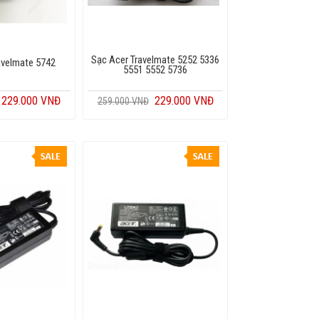
Sạc Acer Travelmate 5252 5336
avelmate 5742
5551 5552 5736
229.000 VNĐ
229.000 VNĐ
259.000 VNĐ