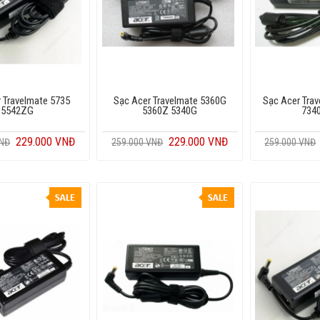
 Travelmate 5735
Sạc Acer Travelmate 5360G
Sạc Acer Tra
5542ZG
5360Z 5340G
734
229.000 VNĐ
229.000 VNĐ
VNĐ
259.000 VNĐ
259.000 VNĐ