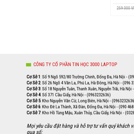
259.000 
Sạc Acer Aspire 19v 4.74a
299.000 VNĐ
269.000 VNĐ
Sạc Acer Aspire E1-530
259.000 VNĐ
229.000 VNĐ
CÔNG TY CỔ PHẦN TIN HỌC 3000 LAPTOP
Cơ Sở 1
: Số 9 Ngõ 592/80 Trường Chinh, Đống Đa, Hà Nội - (0
Sạc Acer Aspire 4315 4330
Cơ Sở 2
: Số 26 Ngõ 4 Văn La, Phú La, Hà Đông, Hà Nội - (096 
259.000 VNĐ
Cơ Sở 3
: Số 18 Nguyễn Tuân, Thanh Xuân, Nguyễn Trãi, Hà Nội 
229.000 VNĐ
Cơ Sở 4
: Số 371 Cầu Giấy, Hà Nội - (0963232636)
Cơ Sở 5
: Kho Nguyễn Văn Cừ, Long Biên, Hà Nội - (0963232636
Cơ Sở 6
: Kho Đê La Thành, Xã Đàn, Đống Đa, Hà Nội - (090 468
Sạc Acer Aspire E1-522
Cơ Sở 7
: Kho Hồ Tùng Mậu, Xuân Thủy, Cầu Giấy, Hà Nội - (03
259.000 VNĐ
Mọi yêu cầu đặt hàng và hỗ trợ tư vấn quý khách vu
229.000 VNĐ
qua số: