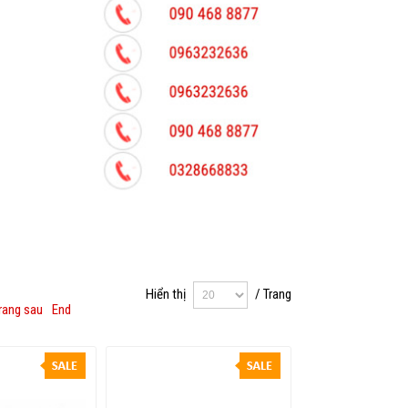
Hiển thị
/ Trang
rang sau
End