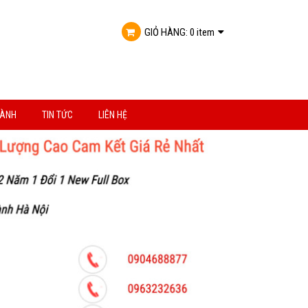
GIỎ HÀNG:
0 item
HÀNH
TIN TỨC
LIÊN HỆ