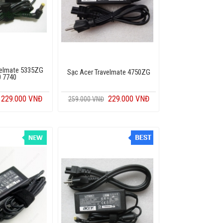
velmate 5335ZG
Sạc Acer Travelmate 4750ZG
0 7740
229.000 VNĐ
229.000 VNĐ
259.000 VNĐ