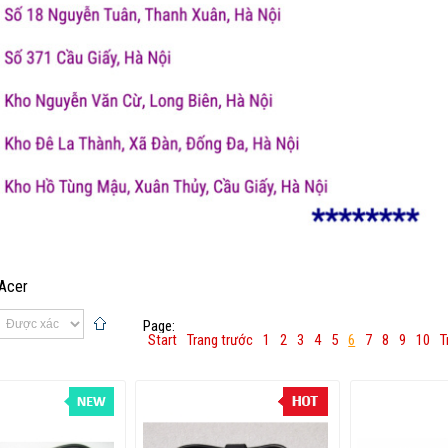
Acer
Page:
Start
Trang trước
1
2
3
4
5
6
7
8
9
10
T