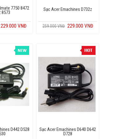
elmate 7750 8472
Sạc Acer Emachines D732z
2 8573
229.000 VNĐ
229.000 VNĐ
259.000 VNĐ
hines D442 D528
Sạc Acer Emachines D640 D642
530
D728