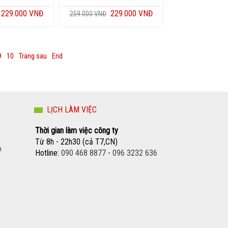
229.000 VNĐ
229.000 VNĐ
259.000 VNĐ
9
10
Trang sau
End
Copyright MAXXmarketing GmbH
LỊCH LÀM VIỆC
Thời gian làm việc công ty
n
Từ 8h - 22h30 (cả T7,CN)
n
Hotline:
090 468 8877
-
096 3232 636