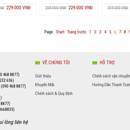
229.000 VNĐ
229.000 VNĐ
VNĐ
259.000 VNĐ
259.000 VNĐ
Page:
Start
Trang trước
1
2
3
4
5
6
7
8
VỀ CHÚNG TÔI
HỖ TRỢ
90 468 8877)
Giới thiệu
Chính sách vận chuyể
3232 636)
Khuyến Mãi
Hướng Dẫn Thanh Toá
- (090 468 8877)
Chính sách & Quy định
)
 8877)
28668833)
i lòng liên hệ