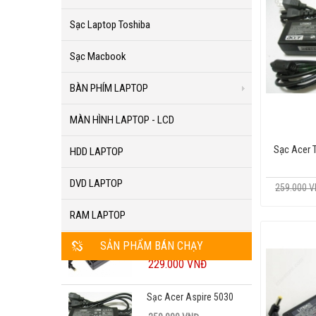
Sạc Laptop Toshiba
Sạc Macbook
BÀN PHÍM LAPTOP
MÀN HÌNH LAPTOP - LCD
Sạc Acer 
HDD LAPTOP
DVD LAPTOP
259.000 
RAM LAPTOP
SẢN PHẨM BÁN CHẠY
Sạc Acer Aspire 5030
259.000 VNĐ
229.000 VNĐ